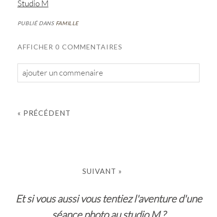
Studio M
PUBLIÉ DANS
FAMILLE
AFFICHER
0 COMMENTAIRES
ajouter un commenaire
Votre mail
jamais
publié ou partagé. les champs
requis sont indiqués par * *
«
»
Et si vous aussi vous tentiez l'aventure d'une
COMMENTAIRE
séance photo au studio M ?